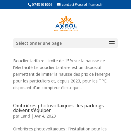
0743101006
contact@axsol-france.fr
Bouclier Tarifaire : Limite de 15% sur l’Electricité
Sélectionner une page
par
Land
|
Avr 24, 2023
Bouclier tarifaire : limite de 15% sur la hausse de
l’électricité Le bouclier tarifaire est un dispositif
permettant de limiter la hausse des prix de l’énergie
pour les particuliers et, depuis 2023, pour les TPE
disposant d’un compteur électrique...
Ombrières photovoltaïques : les parkings
doivent s’équiper
par
Land
|
Avr 4, 2023
Ombrières photovoltaïques : l’installation pour les