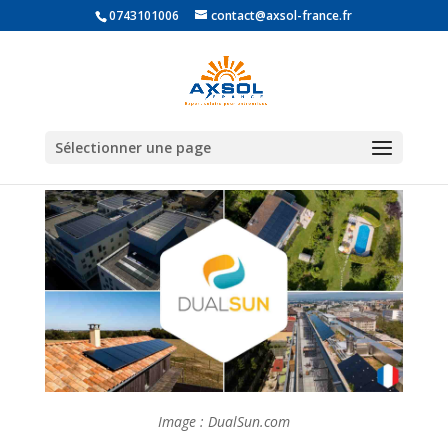
0743101006
contact@axsol-france.fr
Partenaire DualSun
Sélectionner une page
Image : DualSun.com