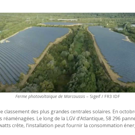
Ferme photovoltaïque de Marcoussis
– Sigeif / FR3 IDF
le classement des plus grandes centrales solaires. En octobr
les réaménagées. Le long de la LGV d’Atlantique, 58 296 pan
tts crête, l’installation peut fournir la consommation éner