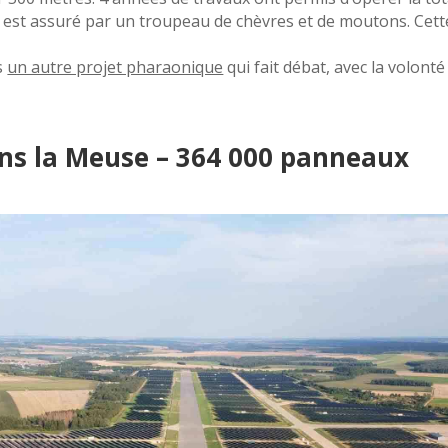
rts est assuré par un troupeau de chèvres et de moutons. Ce
s
un autre projet pharaonique
qui fait débat, avec la volont
ans la Meuse – 364 000 panneaux